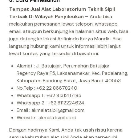
6. Cara Pemesanan
Tempat Jual Alat Laboratorium Teknik Sipil
Terbaik Di Wilayah Panyileukan –
Anda bisa
melakukan pemesanan lewat telepon, whatsapp,
email, ataupun berkunjung ke halaman situs web, bisa
juga datang ke lokasi Arifinindo Karya Mandiri.
Bisa
langsung hubungi kami untuk informasi lebih lanjut
lewat kontak yang tersedia di bawah ini:
Alamat : Jl. Batujajar, Perumahan Batujajar
Regency Raya F5, Laksanamekar, Kec. Padalarang,
Kabupaten Bandung Barat, Jawa Barat 40553
No.Telp : +62 22 86678240
Whatsapp 1 : +62 81312117185
Whatsapp 2 : +62 8112224624
Email : akmalatsipil@gmail.com
Website : akmalatsipil.co.id
Dengan hadirnya Kami, Anda tak usah risau karena
semua kebutuhan alat sipil Anda akan terpenuhi.