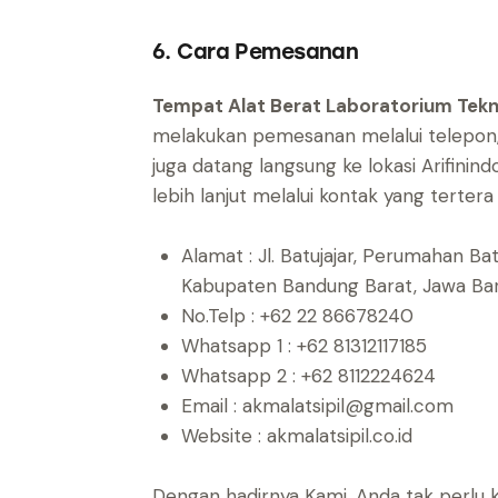
6. Cara Pemesanan
Tempat Alat Berat Laboratorium Teknik
melakukan pemesanan melalui telepon, 
juga datang langsung ke lokasi Arifinind
lebih lanjut melalui kontak yang tertera 
Alamat : Jl. Batujajar, Perumahan B
Kabupaten Bandung Barat, Jawa B
No.Telp : +62 22 86678240
Whatsapp 1 : +62 81312117185
Whatsapp 2 : +62 8112224624
Email : akmalatsipil@gmail.com
Website : akmalatsipil.co.id
Dengan hadirnya Kami, Anda tak perlu k