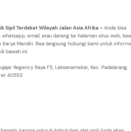
 Sipil Terdekat Wilayah Jalan Asia Afrika –
Anda bisa
whatsapp, email, atau datang ke halaman situs web, bis
o Karya Mandiri.
Bisa langsung hubungi kami untuk informa
di bawah ini:
atujajar Regency Raya F5, Laksanamekar, Kec. Padalarang,
arat 40553
hawatir karena seluruh kebutuhan alat sipil Anda akan