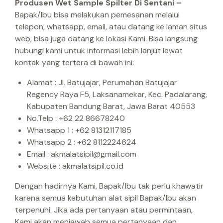
Produsen Wet Sample Spilter Di Sentani –
Bapak/Ibu bisa melakukan pemesanan melalui
telepon, whatsapp, email, atau datang ke laman situs
web, bisa juga datang ke lokasi Kami.
Bisa langsung
hubungi kami untuk informasi lebih lanjut lewat
kontak yang tertera di bawah ini:
Alamat : Jl. Batujajar, Perumahan Batujajar
Regency Raya F5, Laksanamekar, Kec. Padalarang,
Kabupaten Bandung Barat, Jawa Barat 40553
No.Telp : +62 22 86678240
Whatsapp 1 : +62 81312117185
Whatsapp 2 : +62 8112224624
Email : akmalatsipil@gmail.com
Website : akmalatsipil.co.id
Dengan hadirnya Kami, Bapak/Ibu tak perlu khawatir
karena semua kebutuhan alat sipil Bapak/Ibu akan
terpenuhi. Jika ada pertanyaan atau permintaan,
Kami akan menjawab semua pertanyaan dan