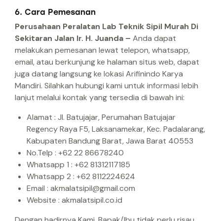
6. Cara Pemesanan
Perusahaan Peralatan Lab Teknik Sipil Murah Di
Sekitaran Jalan Ir. H. Juanda –
Anda dapat
melakukan pemesanan lewat telepon, whatsapp,
email, atau berkunjung ke halaman situs web, dapat
juga datang langsung ke lokasi Arifinindo Karya
Mandiri.
Silahkan hubungi kami untuk informasi lebih
lanjut melalui kontak yang tersedia di bawah ini:
Alamat : Jl. Batujajar, Perumahan Batujajar
Regency Raya F5, Laksanamekar, Kec. Padalarang,
Kabupaten Bandung Barat, Jawa Barat 40553
No.Telp : +62 22 86678240
Whatsapp 1 : +62 81312117185
Whatsapp 2 : +62 8112224624
Email : akmalatsipil@gmail.com
Website : akmalatsipil.co.id
Dengan hadirnya Kami, Bapak/Ibu tidak perlu risau