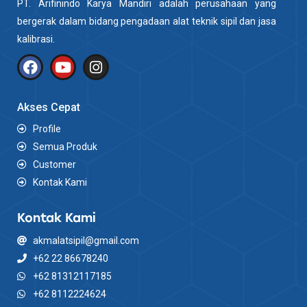
PT. Arifinindo Karya Mandiri adalah perusahaan yang
bergerak dalam bidang pengadaan alat teknik sipil dan jasa
kalibrasi.
Akses Cepat
Profile
Semua Produk
Customer
Kontak Kami
Kontak Kami
akmalatsipil@gmail.com
+62 22 86678240
+62 81312117185
+62 8112224624