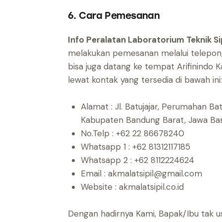
6. Cara Pemesanan
Info Peralatan Laboratorium Teknik S
melakukan pemesanan melalui telepon,
bisa juga datang ke tempat Arifinindo K
lewat kontak yang tersedia di bawah ini:
Alamat : Jl. Batujajar, Perumahan B
Kabupaten Bandung Barat, Jawa B
No.Telp : +62 22 86678240
Whatsapp 1 : +62 81312117185
Whatsapp 2 : +62 8112224624
Email : akmalatsipil@gmail.com
Website : akmalatsipil.co.id
Dengan hadirnya Kami, Bapak/Ibu tak us