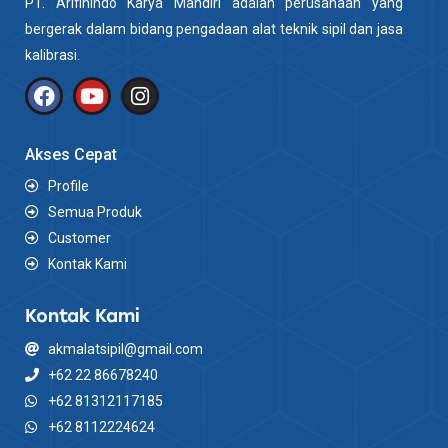
PT. Arifinindo Karya Mandiri adalah perusahaan yang
bergerak dalam bidang pengadaan alat teknik sipil dan jasa
kalibrasi.
Akses Cepat
Profile
Semua Produk
Customer
Kontak Kami
Kontak Kami
akmalatsipil@gmail.com
+62 22 86678240
+62 81312117185
+62 8112224624