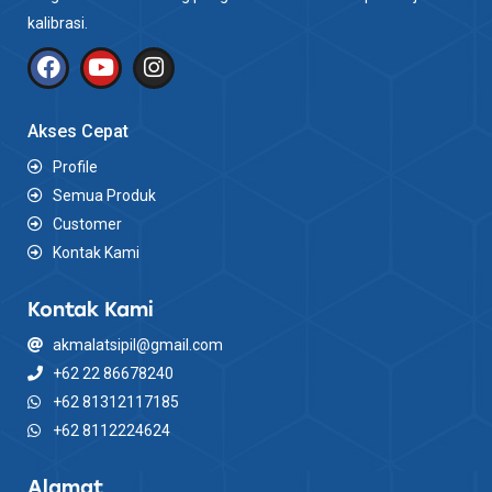
kalibrasi.
Akses Cepat
Profile
Semua Produk
Customer
Kontak Kami
Kontak Kami
akmalatsipil@gmail.com
+62 22 86678240
+62 81312117185
+62 8112224624
Alamat