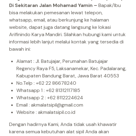
Di Sekitaran Jalan Mohamad Yamin –
Bapak/Ibu
bisa melakukan pemesanan lewat telepon,
whatsapp, email, atau berkunjung ke halaman
website, dapat juga datang langsung ke lokasi
Arifinindo Karya Mandiri.
Silahkan hubungi kami untuk
informasi lebih lanjut melalui kontak yang tersedia di
bawah ini:
Alamat : Jl. Batujajar, Perumahan Batujajar
Regency Raya F5, Laksanamekar, Kec. Padalarang,
Kabupaten Bandung Barat, Jawa Barat 40553
No.Telp : +62 22 86678240
Whatsapp 1 : +62 81312117185
Whatsapp 2 : +62 8112224624
Email : akmalatsipil@gmail.com
Website : akmalatsipil.co.id
Dengan hadirnya Kami, Anda tidak usah khawatir
karena semua kebutuhan alat sipil Anda akan