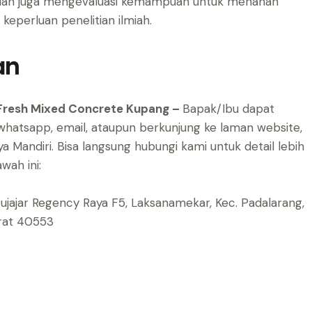
ah dan juga mengevaluasi kemampuan untuk menahan
keperluan penelitian ilmiah.
an
f Fresh Mixed Concrete Kupang –
Bapak/Ibu dapat
hatsapp, email, ataupun berkunjung ke laman website,
ya Mandiri.
Bisa langsung hubungi kami untuk detail lebih
wah ini:
atujajar Regency Raya F5, Laksanamekar, Kec. Padalarang,
arat 40553