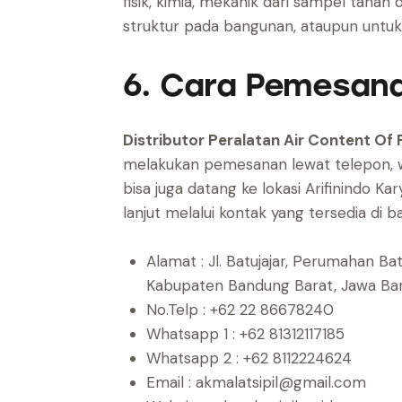
fisik, kimia, mekanik dari sampel tan
struktur pada bangunan, ataupun untuk 
6. Cara Pemesan
Distributor Peralatan Air Content O
melakukan pemesanan lewat telepon, w
bisa juga datang ke lokasi Arifinindo Kar
lanjut melalui kontak yang tersedia di ba
Alamat : Jl. Batujajar, Perumahan B
Kabupaten Bandung Barat, Jawa B
No.Telp : +62 22 86678240
Whatsapp 1 : +62 81312117185
Whatsapp 2 : +62 8112224624
Email : akmalatsipil@gmail.com