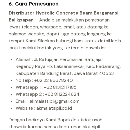
6. Cara Pemesanan
Distributor Hydrolic Concrete Beam Bergaransi
Balikpapan –
Anda bisa melakukan pemesanan
lewat telepon, whatsapp, email, atau datang ke
halaman website, dapat juga datang langsung ke
tempat Kami.
Silahkan hubungi kami untuk detail lebih
lanjut melalui kontak yang tertera di bawah ini:
Alamat : Jl. Batujajar, Perumahan Batujajar
Regency Raya F5, Laksanamekar, Kec. Padalarang,
Kabupaten Bandung Barat, Jawa Barat 40553
No.Telp : +62 22 86678240
Whatsapp 1 : +62 81312117185
Whatsapp 2 : +62 8112224624
Email : akmalatsipil@gmail.com
Website : akmalatsipil.co.id
Dengan hadirnya Kami, Bapak/Ibu tidak usah
khawatir karena semua kebutuhan alat sipil