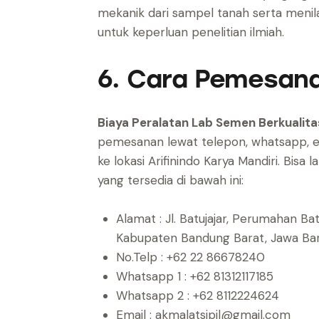
mekanik dari sampel tanah serta meni
untuk keperluan penelitian ilmiah.
6. Cara Pemesan
Biaya Peralatan Lab Semen Berkualita
pemesanan lewat telepon, whatsapp, em
ke lokasi Arifinindo Karya Mandiri.
Bisa l
yang tersedia di bawah ini:
Alamat : Jl. Batujajar, Perumahan B
Kabupaten Bandung Barat, Jawa B
No.Telp : +62 22 86678240
Whatsapp 1 : +62 81312117185
Whatsapp 2 : +62 8112224624
Email : akmalatsipil@gmail.com