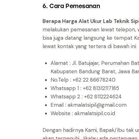
6. Cara Pemesanan
Berapa Harga Alat Ukur Lab Teknik Sip
melakukan pemesanan lewat telepon, w
bisa juga datang langsung ke tempat K
lewat kontak yang tertera di bawah ini:
Alamat : Jl. Batujajar, Perumahan B
Kabupaten Bandung Barat, Jawa B
No.Telp : +62 22 86678240
Whatsapp 1 : +62 81312117185
Whatsapp 2 : +62 8112224624
Email : akmalatsipil@gmail.com
Website : akmalatsipil.co.id
Dengan hadirnya Kami, Bapak/Ibu tak u
akan terpenuhi. Jikalau ada pertanyaa