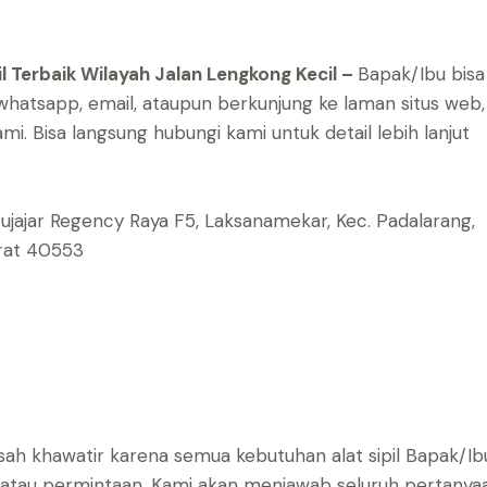
il Terbaik Wilayah Jalan Lengkong Kecil –
Bapak/Ibu bisa
hatsapp, email, ataupun berkunjung ke laman situs web,
ami.
Bisa langsung hubungi kami untuk detail lebih lanjut
atujajar Regency Raya F5, Laksanamekar, Kec. Padalarang,
arat 40553
sah khawatir karena semua kebutuhan alat sipil Bapak/Ib
n atau permintaan, Kami akan menjawab seluruh pertanya