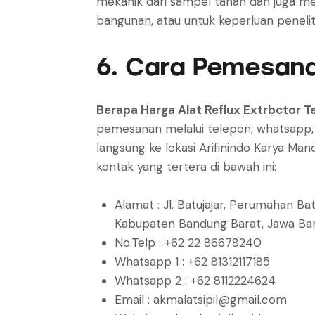
mekanik dari sampel tanah dan juga 
bangunan, atau untuk keperluan peneliti
6. Cara Pemesan
Berapa Harga Alat Reflux Extrbctor Te
pemesanan melalui telepon, whatsapp, e
langsung ke lokasi Arifinindo Karya Mandi
kontak yang tertera di bawah ini:
Alamat : Jl. Batujajar, Perumahan B
Kabupaten Bandung Barat, Jawa B
No.Telp : +62 22 86678240
Whatsapp 1 : +62 81312117185
Whatsapp 2 : +62 8112224624
Email : akmalatsipil@gmail.com