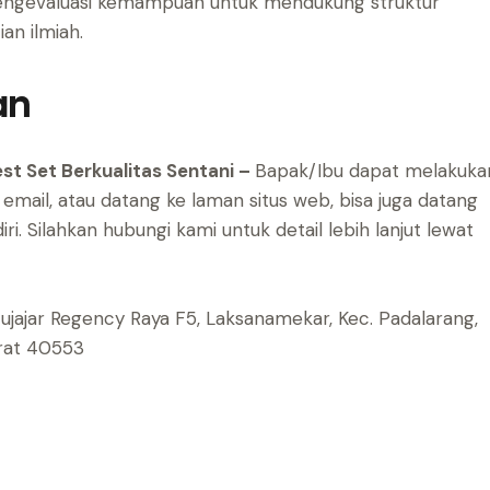
mengevaluasi kemampuan untuk mendukung struktur
an ilmiah.
an
st Set Berkualitas Sentani –
Bapak/Ibu dapat melakuka
mail, atau datang ke laman situs web, bisa juga datang
ri.
Silahkan hubungi kami untuk detail lebih lanjut lewat
atujajar Regency Raya F5, Laksanamekar, Kec. Padalarang,
arat 40553