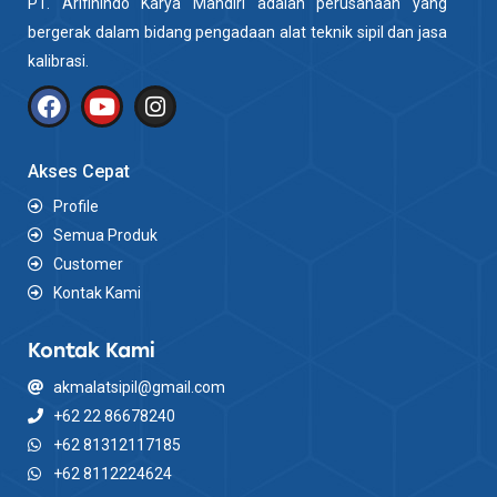
PT. Arifinindo Karya Mandiri adalah perusahaan yang
bergerak dalam bidang pengadaan alat teknik sipil dan jasa
kalibrasi.
Akses Cepat
Profile
Semua Produk
Customer
Kontak Kami
Kontak Kami
akmalatsipil@gmail.com
+62 22 86678240
+62 81312117185
+62 8112224624