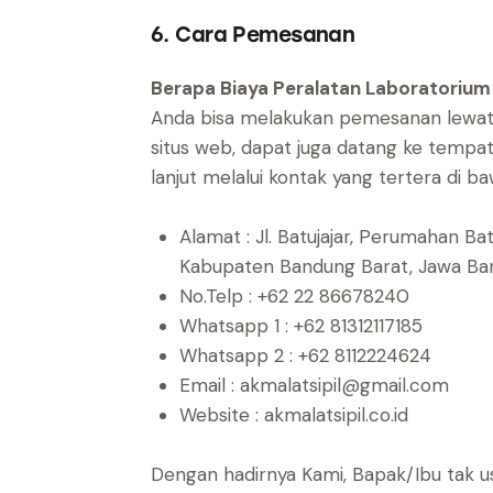
6. Cara Pemesanan
Berapa Biaya Peralatan Laboratorium T
Anda bisa melakukan pemesanan lewat 
situs web, dapat juga datang ke tempat
lanjut melalui kontak yang tertera di baw
Alamat : Jl. Batujajar, Perumahan B
Kabupaten Bandung Barat, Jawa B
No.Telp : +62 22 86678240
Whatsapp 1 : +62 81312117185
Whatsapp 2 : +62 8112224624
Email : akmalatsipil@gmail.com
Website : akmalatsipil.co.id
Dengan hadirnya Kami, Bapak/Ibu tak us