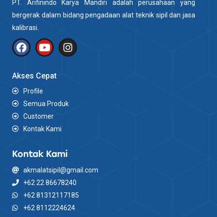
PT. Arifinindo Karya Mandiri adalah perusahaan yang
bergerak dalam bidang pengadaan alat teknik sipil dan jasa
kalibrasi.
Akses Cepat
Profile
Semua Produk
Customer
Kontak Kami
Kontak Kami
akmalatsipil@gmail.com
+62 22 86678240
+62 81312117185
+62 8112224624