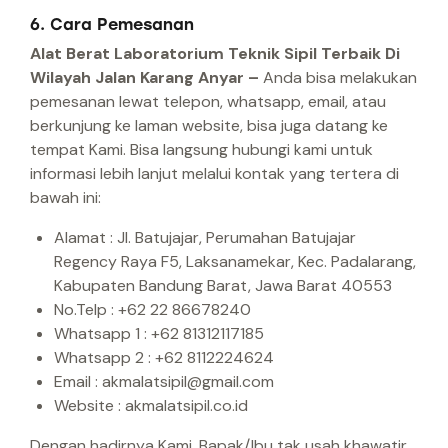
6. Cara Pemesanan
Alat Berat Laboratorium Teknik Sipil Terbaik Di
Wilayah Jalan Karang Anyar –
Anda bisa melakukan
pemesanan lewat telepon, whatsapp, email, atau
berkunjung ke laman website, bisa juga datang ke
tempat Kami.
Bisa langsung hubungi kami untuk
informasi lebih lanjut melalui kontak yang tertera di
bawah ini:
Alamat : Jl. Batujajar, Perumahan Batujajar
Regency Raya F5, Laksanamekar, Kec. Padalarang,
Kabupaten Bandung Barat, Jawa Barat 40553
No.Telp : +62 22 86678240
Whatsapp 1 : +62 81312117185
Whatsapp 2 : +62 8112224624
Email : akmalatsipil@gmail.com
Website : akmalatsipil.co.id
Dengan hadirnya Kami, Bapak/Ibu tak usah khawatir